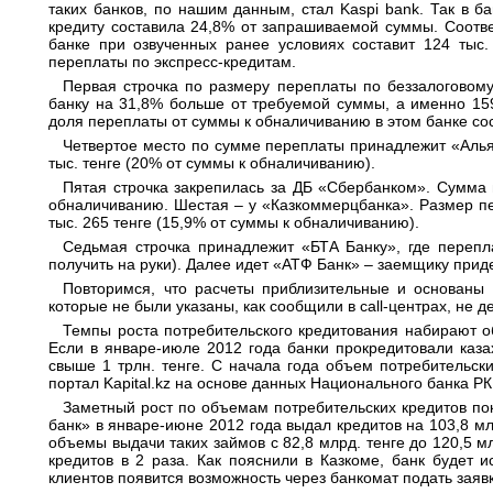
таких банков, по нашим данным, стал Kaspi bank. Так в б
кредиту составила 24,8% от запрашиваемой суммы. Соотве
банке при озвученных ранее условиях составит 124 тыс. 
переплаты по экспресс-кредитам.
Первая строчка по размеру переплаты по беззалоговому
банку на 31,8% больше от требуемой суммы, а именно 159
доля переплаты от суммы к обналичиванию в этом банке сос
Четвертое место по сумме переплаты принадлежит «Алья
тыс. тенге (20% от суммы к обналичиванию).
Пятая строчка закрепилась за ДБ «Сбербанком». Сумма п
обналичиванию. Шестая – у «Казкоммерцбанка». Размер пе
тыс. 265 тенге (15,9% от суммы к обналичиванию).
Седьмая строчка принадлежит «БТА Банку», где перепла
получить на руки). Далее идет «АТФ Банк» – заемщику приде
Повторимся, что расчеты приблизительные и основаны н
которые не были указаны, как сообщили в call-центрах, не 
Темпы роста потребительского кредитования набирают о
Если в январе-июле 2012 года банки прокредитовали казах
свыше 1 трлн. тенге. С начала года объем потребительск
портал Kapital.kz на основе данных Национального банка РК
Заметный рост по объемам потребительских кредитов пок
банк» в январе-июне 2012 года выдал кредитов на 103,8 млр
объемы выдачи таких займов с 82,8 млрд. тенге до 120,5 м
кредитов в 2 раза. Как пояснили в Казкоме, банк будет 
клиентов появится возможность через банкомат подать заявк