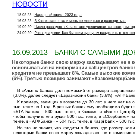
НОВОСТИ
18.05.23 |
Народный юрист 2023 года
16.03.23 |
В Казахстане стали меньше жениться и разводиться
19.09.20 |
Число разводов в Казахстане увеличивается с каждым го
24.09.20 |
Развод и долги. Как бывшим супругам разделить ответст
16.09.2013 - БАНКИ С САМЫМИ 
Некоторые банки свою маржу закладывают не в ко
основываться на информации call-центров банко
кредитам не превышает 8%. Самые высокие комисс
(6%). Третью позицию занимают «Казкоммерцбанк» 
В «Альянс банке» доля комиссий от размера запрашивае
(3,8%), далее следует «Евразийский банк» (3,6%), «АТФБанк»
К примеру, заемщик в возрасте до 30 лет, у него нет н
тыс. тенге на 1 год. В разных банках ему необходимо будет
«БТА Банке» – 530 тыс. тенге, в Казкоме и «Банке ЦентрКр
чтобы получить «на руки» 500 тыс. тенге, в «Сбербанке» н
тенге, в «АТФБанке» – 504 тыс. тенге, в Kaspi bank – 500 тыс.
Но это не значит, что кредиты в банках, где размер ко
некоторые банки свою маржу закладывают не в комиссионн