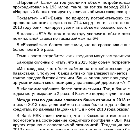
«Народный банк» за год увеличил объем потребительск
прокредитовал на 193 млрд. тенге, за тот же период 2013 
«Народный банк» планирует увеличить объемы экспресс-кре
Показатели «АТФБанка» по приросту потребительских ссу
предоставил таких кредитов на 71,4 млрд. тенге, за тот же 
2013 году банк планирует увеличить объемы беззалогового 
В планах «БТА Банка» в этом году увеличить объем эксп
номинальной ставки по таким займам на 6%.
В «Евразийском банке» пояснили, что по сравнению с ян
более чем в 2,5 раза.
Темпы роста потребительских кредитов могут замедлитьс
Банкиры склонны считать, что в 2013 году объем потребит
«Мы ожидаем, что объем займов на потребительские це
Казахстана. К тому же, банки активно привлекают клиентов
точках продаж бытовой техники. Банки упрощают процедуры
аргументировал свою позицию управляющий директор «АТФ
В «Казкоммерцбанке» более оптимистичны. Так, в банке 
годом могут вырасти в 2 раза. В Казкоме подчеркнули, что с
Между тем по данным главного банка страны в 2013 г
в июле 2013 года доля займов на срок более года в обще
кредитам, по данным Нацбанка РК, в июле 2013 года оказал
В Bank RBK также считают, что в Казахстане имеется 
посмотреть на соотношение кредитного портфеля к ВВП Казах
других странах с сопоставимой экономикой. Тенденция ро
2013 году», - отметил директор департамента розничного б