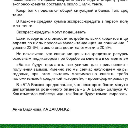
экспресс-кредита составила около 1 млн. тенге.
Kaspi bank поделился общей ситуацией в банке. Так, ср
тенге.
В Казкоме средняя сумма экспресс-кредита в первом пол
млн. тенге.
Экспресс-кредиты могут подешеветь
Если говорить о стоимости потребительских кредитов в це
апреля по июль прослеживалась тенденция на понижение. Т
уровне 23,6%, в июле она достигла отметки в 20,8%.
Не исключено, что снижение цены на кредитные ресурс
основным индикатором при борьбе за клиента в сегменте эк
«Банки будут прилагать все усилия для привлечения
получения займов. Именно это мы сейчас наблюдаем на ры
годовых, при этом пытаясь максимально снизить требо
положительной кредитной историей», - проинформировал 
В «БТА Банке» предполагают, что некоторые банки могут 
департамента розничного бизнеса «БТА Банка» Балауса Ал
Как отметила собеседница, так банки будут компенсироват
Анна Видянова ИА ZAKON.KZ