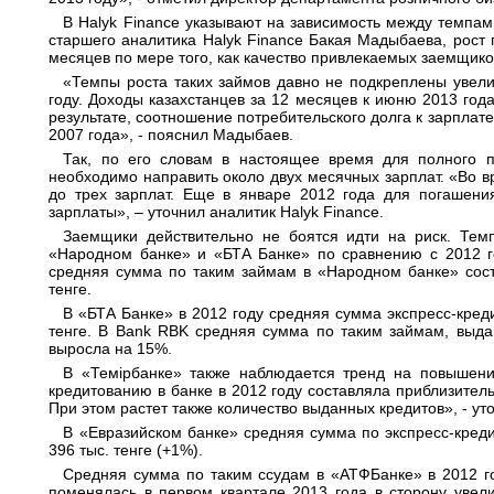
В Halyk Finance указывают на зависимость между темпам
старшего аналитика Halyk Finance Бакая Мадыбаева, рост
месяцев по мере того, как качество привлекаемых заемщико
«Темпы роста таких займов давно не подкреплены увел
году. Доходы казахстанцев за 12 месяцев к июню 2013 года
результате, соотношение потребительского долга к зарплат
2007 года», - пояснил Мадыбаев.
Так, по его словам в настоящее время для полного 
необходимо направить около двух месячных зарплат. «Во в
до трех зарплат. Еще в январе 2012 года для погашени
зарплаты», – уточнил аналитик Halyk Finance.
Заемщики действительно не боятся идти на риск. Тем
«Народном банке» и «БТА Банке» по сравнению с 2012 го
средняя сумма по таким займам в «Народном банке» соста
тенге.
В «БТА Банке» в 2012 году средняя сумма экспресс-креди
тенге. В Bank RBK средняя сумма по таким займам, выда
выросла на 15%.
В «Темiрбанке» также наблюдается тренд на повышени
кредитованию в банке в 2012 году составляла приблизительн
При этом растет также количество выданных кредитов», - у
В «Евразийском банке» средняя сумма по экспресс-кредит
396 тыс. тенге (+1%).
Средняя сумма по таким ссудам в «АТФБанке» в 2012 го
поменялась в первом квартале 2013 года в сторону увел