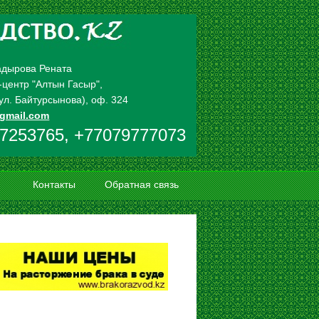
адырова Рената
-центр "Алтын Гасыр",
. ул. Байтурсынова), оф. 324
gmail.com
7253765, +77079777073
Контакты
Обратная связь