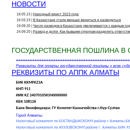
НОВОСТИ
18.05.23 |
Народный юрист 2023 года
16.03.23 |
В Казахстане стали меньше жениться и разводиться
19.09.20 |
Число разводов в Казахстане увеличивается с каждым го
24.09.20 |
Развод и долги. Как бывшим супругам разделить ответст
ГОСУДАРСТВЕННАЯ ПОШЛИНА В 
=================================================
Реквизиты для оплаты государственной пошлины у всех суд
РЕКВИЗИТЫ ПО АППК АЛМАТЫ
БИК
KKMFKZ2A
КНП 911
ИИК
KZ 24070105KSN0000000
КБК
108126
Банк бенефициара: ГУ Комитет Казначейства г.Нур-Султан
Город Алматы:
Налоговый комитет по БОСТАНДЫКСКОМУ району г.Алматы
Б
Налоговый комитет по АУЭЗОВСКОМУ району г. Алматы
БИН
9