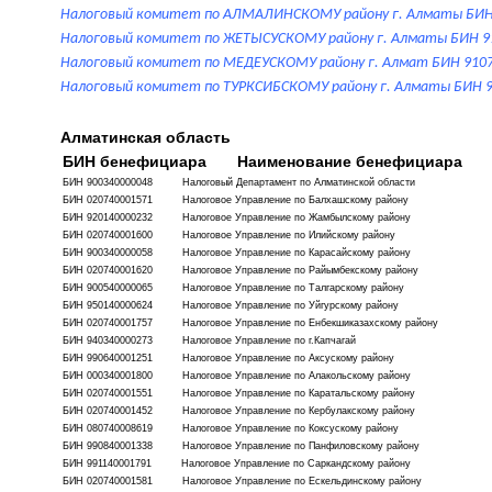
Налоговый комитет по АЛМАЛИНСКОМУ району г. Алматы
БИ
Налоговы
й комитет по ЖЕТЫСУСКОМУ району г. Алматы
БИН
9
Налоговый комитет по МЕДЕУСКОМУ району г. Алмат
БИН 910
Налоговый комитет по ТУРКСИБСКОМУ району г. Алматы
БИН
Алматинская область
БИН бенефициара Наименование бенефициара
БИН 900340000048 Налоговый Департамент по Алматинской области
БИН 020740001571 Налоговое Управление по Балхашскому району
БИН 920140000232 Налоговое Управление по Жамбылскому району
БИН 020740001600 Налоговое Управление по Илийскому району
БИН 900340000058 Налоговое Управление по Карасайскому району
БИН 020740001620 Налоговое Управление по Райымбекскому району
БИН 900540000065 Налоговое Управление по Талгарскому району
БИН 950140000624 Налоговое Управление по Уйгурскому району
БИН 020740001757 Налоговое Управление по Енбекшиказахскому району
БИН 940340000273 Налоговое Управление по г.Капчагай
БИН 990640001251 Налоговое Управление по Аксускому району
БИН 000340001800 Налоговое Управление по Алакольскому району
БИН 020740001551 Налоговое Управление по Каратальскому району
БИН 020740001452 Налоговое Управление по Кербулакскому району
БИН 080740008619 Налоговое Управление по Коксускому району
БИН 990840001338 Налоговое Управление по Панфиловскому району
БИН 991140001791 Налоговое Управление по Саркандскому району
БИН 020740001581 Налоговое Управление по Ескельдинскому району