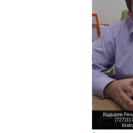
Кадыров Рена
(727)31
brak