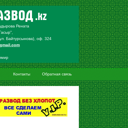
адырова Рената
Гасыр",
. ул. Байтурсынова), оф. 324
gmail.com
т
имир
Контакты
Обратная связь