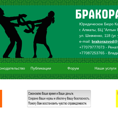
Юридическое Бюро К
г. Алматы, БЦ "Алтын 
ул. Шевченко, 118 (уг
e-mail:
brakorazvod@
+77079777073 - Рена
+77087253765 - Влад
онодательство
Публикации
Форум
Наши услуги