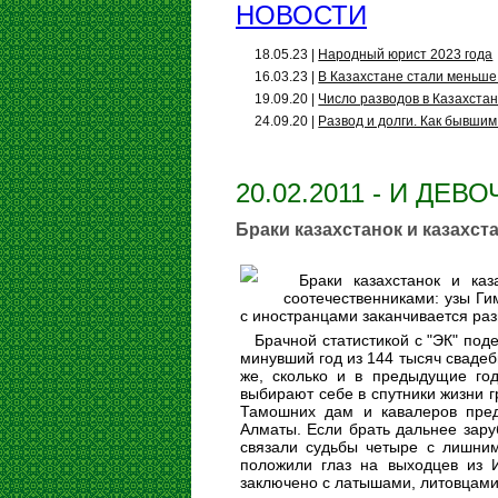
НОВОСТИ
18.05.23 |
Народный юрист 2023 года
16.03.23 |
В Казахстане стали меньше
19.09.20 |
Число разводов в Казахста
24.09.20 |
Развод и долги. Как бывшим
20.02.2011 - И ДЕ
Браки казахстанок и казахс
Браки казахстанок и ка
соотечественниками: узы Г
с иностранцами заканчивается раз
Брачной статистикой с "ЭК" по
минувший год из 144 тысяч свадеб
же, сколько и в предыдущие год
выбирают себе в спутники жизни г
Тамошних дам и кавалеров пред
Алматы. Если брать дальнее зару
связали судьбы четыре с лишним
положили глаз на выходцев из И
заключено с латышами, литовцами